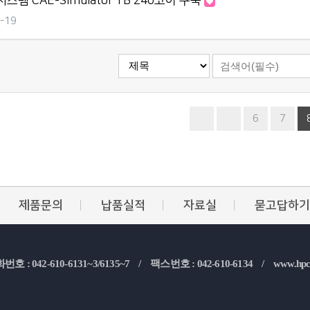
템 CAE-Simulator TB 240코어 구축
-19
6
7
제품문의
납품실적
자료실
묻고답하기
번호 : 042-610-6131~3/6135~7 /
팩스번호 : 042-610-6134 /
www.hpc