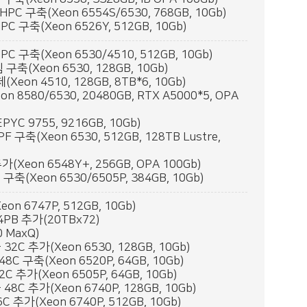
PC 구축(Xeon 6554S/6530, 768GB, 10Gb)
C 구축(Xeon 6526Y, 512GB, 10Gb)
C 구축(Xeon 6530/4510, 512GB, 10Gb)
구축(Xeon 6530, 128GB, 10Gb)
eon 4510, 128GB, 8TB*6, 10Gb)
n 8580/6530, 20480GB, RTX A5000*5, OPA
PYC 9755, 9216GB, 10Gb)
F 구축(Xeon 6530, 512GB, 128TB Lustre,
가(Xeon 6548Y+, 256GB, OPA 100Gb)
구축(Xeon 6530/6505P, 384GB, 10Gb)
on 6747P, 512GB, 10Gb)
44PB 추가(20TBx72)
 MaxQ)
2C 추가(Xeon 6530, 128GB, 10Gb)
C 구축(Xeon 6520P, 64GB, 10Gb)
 추가(Xeon 6505P, 64GB, 10Gb)
8C 추가(Xeon 6740P, 128GB, 10Gb)
 추가(Xeon 6740P, 512GB, 10Gb)