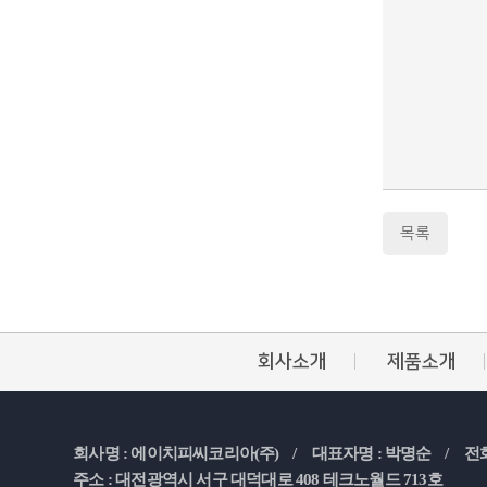
목록
회사소개
제품소개
회사명 : 에이치피씨코리아(주) /
대표자명 : 박명순 /
전화
주소 : 대전광역시 서구 대덕대로 408 테크노월드 713호