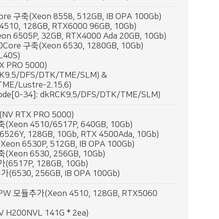
 구축(Xeon 8558, 512GB, IB OPA 100Gb)
0, 128GB, RTX6000 96GB, 10Gb)
505P, 32GB, RTX4000 Ada 20GB, 10Gb)
re 구축(Xeon 6530, 1280GB, 10Gb)
L40S)
 PRO 5000)
K9.5/DFS/DTK/TME/SLM) &
E/Lustre-2.15.6)
de[0-34]: dkRCK9.5/DFS/DTK/TME/SLM)
V RTX PRO 5000)
Xeon 4510/6517P, 640GB, 10Gb)
526Y, 128GB, 10Gb, RTX 4500Ada, 10Gb)
on 6530P, 512GB, IB OPA 100Gb)
eon 6530, 256GB, 10Gb)
6517P, 128GB, 10Gb)
530, 256GB, IB OPA 100Gb)
PW 모듈추가(Xeon 4510, 128GB, RTX5060
 H200NVL 141G * 2ea)