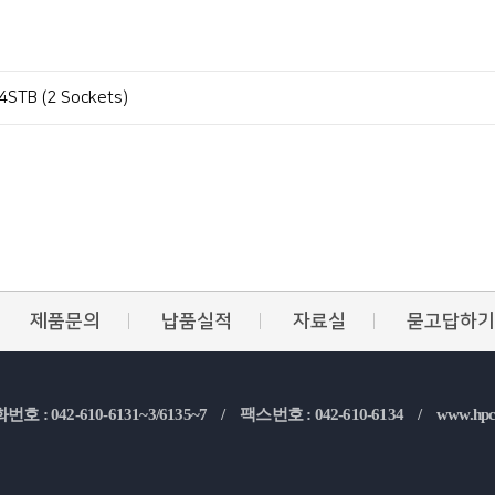
STB (2 Sockets)
제품문의
납품실적
자료실
묻고답하기
번호 : 042-610-6131~3/6135~7 /
팩스번호 : 042-610-6134 /
www.hpc