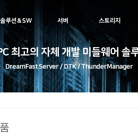
솔루션＆SW
서버
스토리지
PC 최고의 자체 개발 미들웨어 솔
DreamFast Server / DTK / ThunderManager
품