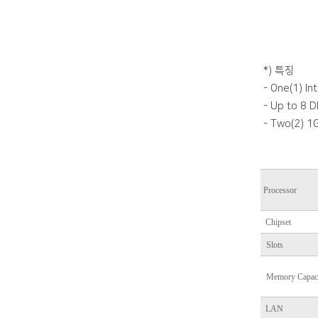
*) 특징
- One(1) I
- Up to 8 
- Two(2) 1G
Processor
Chipset
Slots
Memory Capac
LAN