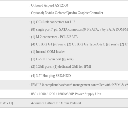
: Onboard Aspeed AST2500
: Optional) Nvidia Geforce/Quadro Graphic Controller
: (1) OCuLink connectors for U.2
: (8) single port 7-pin SATA connectors(0-6 SATA, 7 by SATA DOM/M
: (1) M.2 connectors - PCI-E/SATA
: (4) USB3.2 G1 (@ rear) / (2) USB3.2 G2 Type A & C (@ rear) /
(2) US
: (1) Internal COM header
: (1) D-Sub 15-pin port (@ rear)
: (2) 1GbE ports, (1) dedicated GbE for IPMI
: (4) 3.5" Hot-plug SSD/HDD
: IPMI 2.0 compliant baseboard management controller with iKVM & v
: 850 / 1000 / 1200 / 1600W 80P Power Supply Unit
 x W x D)
: 427mm x 178mm x 531mm Pedestal