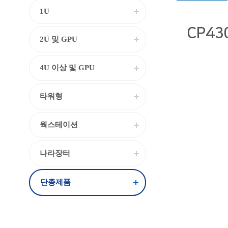
1U
CP430
2U 및 GPU
본문
4U 이상 및 GPU
타워형
웍스테이션
나라장터
단종제품