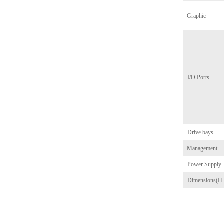
Graphic
I/O Ports
Drive bays
Management
Power Supply
Dimensions(H