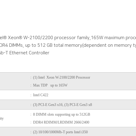
ntel® Xeon® W-2100/2200 processor family,165W maximum proc
DDR4 DIMMs, up to 512 GB total memory(dependent on memory t
b-T Ethernet Controller
:
(1) Intel Xeon W-2100/2200 Processor
: Max TDP up to 165W
: Intel C422
: (3) PCI-E Gen3 x16, (3) PCI-E Gen3 x8
: 8 DIMM slots supporting up to 512GB
ity
: DDR4 RDIMM/LRDIMM 2666/2400
: (2) 10/100/1000Mb-T ports Intel i350