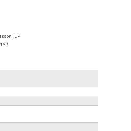
essor TDP
ype)